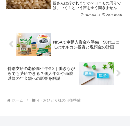
皆さんは行かれますか？ヨコモの周りで
は、いく！という声を全く聞きません。
と言うよりも話題にもならない・・・大
2025.03.24
2026.06.05
丈夫なん？と思ってしまいます。昨秋に
収穫された米が大阪万博用にキープされ
ている話昨年、令和の米騒...
NISAで車購入資金を準備｜50代ヨコ
モのオルカン投資と現預金の計画
特別支給の老齢厚生年金3｜働きなが
らでも受給できる？個人年金や65歳
以降の年金額への影響を解説
ホーム
4・おひとり様の老後準備