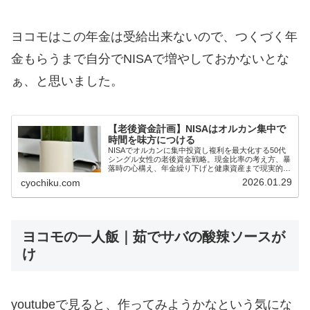
ヨコモはこの年金は受給出来ないので、つくづく年
金もらうまで自分でNISAで増やしておかないとな
ぁ、と思いました。
【老後資金計画】NISAはオルカン集中で
時間を味方につける
NISAでオルカンに集中投資し複利を最大化する50代
シングル女性の老後資金戦略。現金比率の考え方、暴
落時の心構え、年金繰り下げと健康資産まで現実的に
解説します。
2026.01.29
cyochiku.com
ヨコモの一人飯｜茹でサバの酸辣ソースが
け
youtubeで見ると、作ってみようかなという気にな