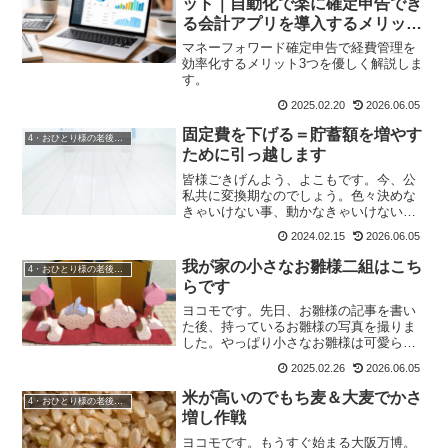
ット｜自動化で楽に確定申告でき
る会計アプリを導入するメリット
3つ
マネーフォワード確定申告で経費管理を
効率化するメリット3つを優しく解説しま
す。
2025.02.20
2026.06.05
固定費を下げる＝貯蓄額を増やす
4・おひとり様の老後準備
ために引っ越します
皆様ごきげんよう、よこもです。今、公
私共に変換期なのでしょう。色々決めな
きゃいけない事、動かなきゃいけないこ
とがあり過ぎて疲れてます。でも、今が
2024.02.15
2026.06.05
踏ん張り時。そう自分を鼓舞させて頑張
っています。そして今日は、貯蓄(老後資
我が家の小さなお雛様二組はこち
4・おひとり様の老後準備
金の投資額)を増やすた...
らです
ヨコモです。先日、お雛様の記事を書い
た後、持っているお雛様の写真を撮りま
した。やっぱり小さなお雛様は可愛らし
いこれはヨコモが、社会人になってから
2025.02.26
2026.06.05
自分で買ったお雛様。陶器で出来ている
お雛様です。小さなガラス瓶はたまたま
米が高いのでもち麦＆大麦でかさ
4・おひとり様の老後準備
持っていてサイズがぴった...
増し作戦
ヨコモです。もうすぐ始まる大阪万博。