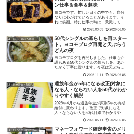
でした。一日出...
ン仕事＆食事＆趣味
ヨコモです。忙しい日々の中でも、自分
なりに心がけていることがあります。そ
れは笑顔。特に仕事の時は、意識してい
ます。今日はそんな私の1日のルーティー
2025.03.03
2026.06.05
ンをご紹介します。朝の時間：シンプル
な和朝食と準備朝は7時過ぎに起床。慌た
50代シングルの暮らしを再スター
4・おひとり様の老後準備
だしい1日の始まりで...
ト。ヨコモブログ再開と天ぷらう
どんの夜
ヨコモブログを再開しました。仕事も介
護もある50代シングルの暮らしを、あた
たかく丁寧に綴ります。今夜は天ぷらう
どんでほっと一息。
2025.11.11
2026.06.05
遺族年金が5年になる改正|対象に
2・老後資金・NISA
なる人・ならない人を50代がわか
りやすく解説
2028年4月から遺族年金が原則5年の有期
給付に変わります。改正で対象になる
人・ならない人を50代目線でわかりやす
く解説。今から知っておきたい備えもヨ
2026.05.11
2026.06.05
コモがご紹介します。
マネーフォワード確定申告のメリ
4・おひとり様の老後準備