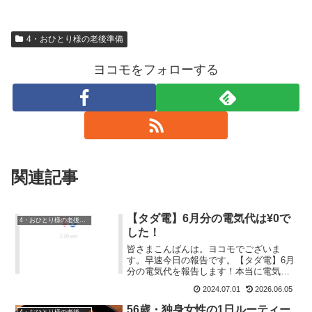
4・おひとり様の老後準備
ヨコモをフォローする
関連記事
【タダ電】6月分の電気代は¥0で
4・おひとり様の老後準備
した！
皆さまこんばんは。ヨコモでございま
す。早速今日の報告です。【タダ電】6月
分の電気代を報告します！本当に電気代
が0円になるの？と疑っていたタダ電。今
2024.07.01
2026.06.05
月の電気代を画像付きで報告します。ま
ず、本日6月30日の電気使用量。1.1ｋWh
56歳・独身女性の1日ルーティー
4・おひとり様の老後準備