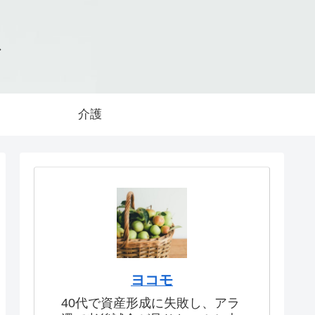
グ
介護
ヨコモ
40代で資産形成に失敗し、アラ