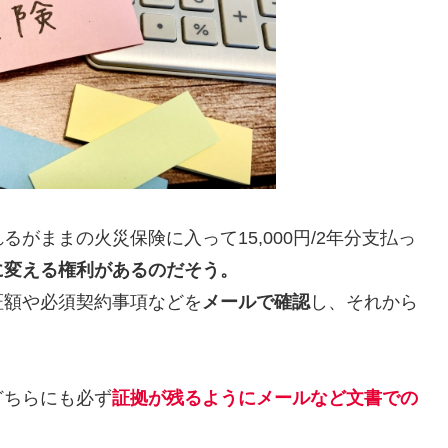
がままの火災保険に入って15,000円/2年分支払っ
に変える権利があるのだそう。
証額や必須契約事項などを
メールで確認
し、それから
どちらにも必ず
証拠が残るようにメールなど文書での