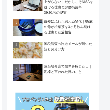
上がらない｜だからこそNISAを
続ける理由と評価損益率
39.91％の現実
白髪に現れた思わぬ変化｜85歳
の母が松葉茶を3ヶ月飲み続け
る理由と経過報告
国税調査の詐欺メールが届いた
話と見分け方
遠距離介護で限界を感じた日｜
泥棒と言われた日のこと