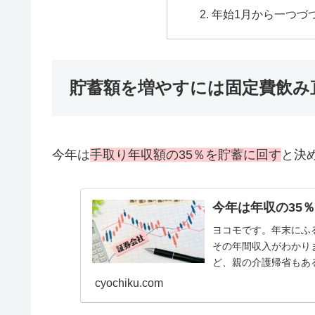
年始1月から一つづ
貯蓄額を増やすには固定費飲み
今年は
手取り年収額の35％を貯蓄に回す
と決
今年は年収の35
ヨコモです。年末にふ
その年間収入がわかり
ど、親の介護帰省もあ
す。年間売上10％増、貯
cyochiku.com