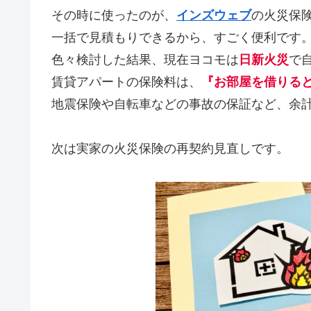
その時に使ったのが、
インズウェブ
の火災保
一括で見積もりできるから、すごく便利です
色々検討した結果、現在ヨコモは
日新火災
で
賃貸アパートの保険料は、
『お部屋を借りる
地震保険や自転車などの事故の保証など、余
次は実家の火災保険の再契約見直しです。