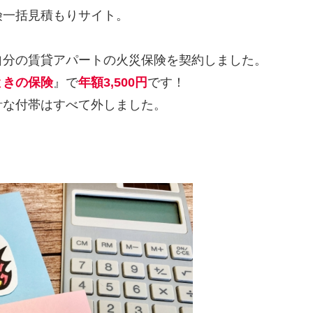
険一括見積もりサイト。
。
自分の賃貸アパートの火災保険を契約しました。
ときの保険
』で
年額3,500円
です！
計な付帯はすべて外しました。