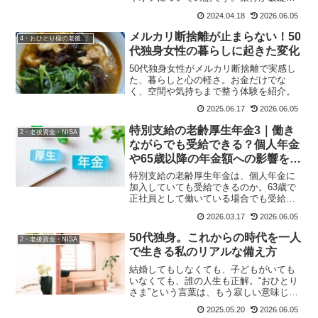
た時は1,000万円までしか保証されない銀
2024.04.18
2026.06.05
行が破綻した時には、個人口座のお金は
一行あたり1,000万円までしか保証されな
メルカリ断捨離が止まらない！50
4・おひとり様の老後準備
いというペイ...
代独身女性の暮らしに起きた変化
50代独身女性がメルカリ断捨離で実感し
た、暮らしと心の軽さ。お金だけでな
く、空間や気持ちまで整う体験を紹介。
2025.06.17
2026.06.05
特別支給の老齢厚生年金3｜働き
2・老後資金・NISA
ながらでも受給できる？個人年金
や65歳以降の年金額への影響を解
説
特別支給の老齢厚生年金は、個人年金に
加入していても受給できるのか。63歳で
正社員として働いている場合でも受給で
きるのか。さらに65歳からの年金が減る
2026.03.17
2026.06.05
のかを、Q&A形式でわかりやすく解説し
ます。
50代独身。これからの時代を一人
2・老後資金・NISA
で生きる私のリアルな備え方
結婚してもしなくても、子どもがいても
いなくても、誰の人生も正解。“おひとり
さま”という言葉は、もう寂しい意味じゃ
ない。一つの選びとった生き方として、
2025.05.20
2026.06.05
誇れる言葉に変えていける時代だと思