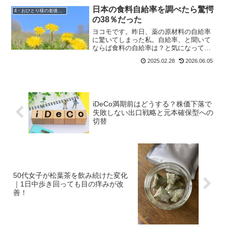
う、ヨコモの考え方をお伝えします。
日本の食料自給率を調べたら驚愕
4・おひとり様の老後準備
の38％だった
ヨコモです。昨日、薬の原材料の自給率
に驚いてしまった私。自給率、と聞いて
ならば食料の自給率は？と気になって調
べてみました。日本の食料自給率は驚愕
2025.02.28
2026.06.05
の38％食料自給率が高い国には、カナ
ダ、オーストラリア、アメリカ、フラン
スなどが挙がってきました...
iDeCo満期前はどうする？株価下落で
失敗しない出口戦略と元本確保型への
切替
50代女子が松葉茶を飲み続けた変化
｜1日中歩き回っても目の痒みが改
善！