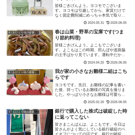
皆様ごきげんよう。ヨコモでございま
す。ヨコモは引越してから、家賃だけで
なく固定費削減にめっちゃ本気で取り組
んでいます。水道光熱費が瀑上がり＝固
2024.05.31
2026.06.05
定費削減を検討しよう！とにかくここ1～
2年で、水道光熱費の高騰。いやもうちょ
春は山菜・野草の宝庫です(つま
4・おひとり様の老後準備
っと待ってよ、て感じで...
り節約料理)
皆様ごきげんよう。よこもでございま
す。よこもはこの時期、田んぼや道路脇
の土手ばかり見ています。運転中だから
危ないです(自覚あり)。何故それは。この
2024.04.20
2026.06.05
時期は、山菜＆野草の宝庫だからです。
この時期は道端に栄養満点な野菜(山菜＆
我が家の小さなお雛様二組はこち
4・おひとり様の老後準備
野草)だらけよこもの...
らです
ヨコモです。先日、お雛様の記事を書い
た後、持っているお雛様の写真を撮りま
した。やっぱり小さなお雛様は可愛らし
いこれはヨコモが、社会人になってから
2025.02.26
2026.06.05
自分で買ったお雛様。陶器で出来ている
お雛様です。小さなガラス瓶はたまたま
銀行で購入した株式は破綻した時
4・おひとり様の老後準備
持っていてサイズがぴった...
に返ってこない
皆さまこんばんは、よこもです。今日は
皆さんがよく気にしている銀行破綻のペ
イオフについての話です。銀行が破綻し