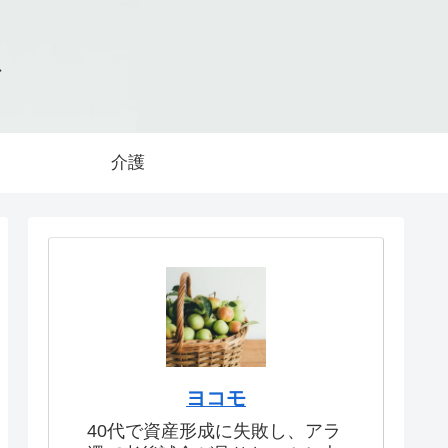
グ
介護
ヨコモ
40代で資産形成に失敗し、アラ