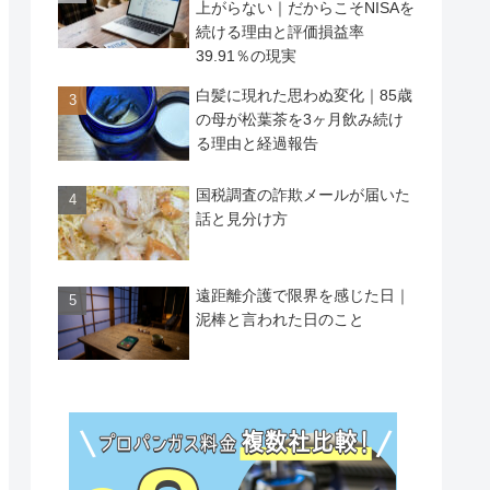
上がらない｜だからこそNISAを
続ける理由と評価損益率
39.91％の現実
白髪に現れた思わぬ変化｜85歳
の母が松葉茶を3ヶ月飲み続け
る理由と経過報告
国税調査の詐欺メールが届いた
話と見分け方
遠距離介護で限界を感じた日｜
泥棒と言われた日のこと