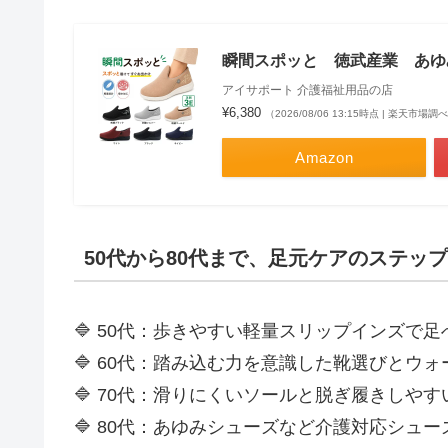
瞬間スポッと 徳武産業 あゆみ 
アイサポート 介護福祉用品の店
¥6,380
（2026/08/06 13:15時点 | 楽天市場調
Amazon
50代から80代まで、足元ケアのステップ
🔷 50代：歩きやすい軽量スリップインズで
🔷 60代：踏み込む力を意識した靴選びとウ
🔷 70代：滑りにくいソールと脱ぎ履きしや
🔷 80代：あゆみシューズなど介護対応シュ