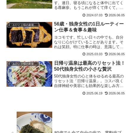
す。連日、寝る頃になると体中に出てく
る蕁麻疹。もうこれが痒くて痒くて。手
のひらと足の裏以外、頭皮まで出てくる
2024.07.03
2026.06.05
ようになりました。最悪なのは、まぶた
の上に出てしまうこと。翌日まで腫れが
56歳・独身女性の1日ルーティー
4・おひとり様の老後準備
引かず、ものもらいで腫れて...
ン仕事＆食事＆趣味
ヨコモです。忙しい日々の中でも、自分
なりに心がけていることがあります。そ
れは笑顔。特に仕事の時は、意識してい
ます。今日はそんな私の1日のルーティー
2025.03.03
2026.06.05
ンをご紹介します。朝の時間：シンプル
な和朝食と準備朝は7時過ぎに起床。慌た
日帰り温泉は最高のリセット法！
4・おひとり様の老後準備
だしい1日の始まりで...
50代独身女性の小さな贅沢
50代独身女性の心と体をゆるめる最高の
リセット法「日帰り温泉」。コスパ良く
自律神経や美容にも効果的な楽しみ方を
紹介。
2025.06.19
2026.06.05
80歳でも全て自分の歯で。電動歯ブ