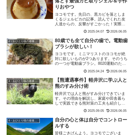
落とす最強カビ取りジェル＆手作
りおやつ
ヨコモです。先日の、黒カビを落としま
くるジェルピカの記事。読んでくれた友
人達からの、反響がすごかった！実際に
家に遊びに来てくれた友人もいたので、
2025.04.07
2026.06.05
論より証拠。今のキレイな窓枠を見てい
たので、私も買う！と言っていました。
80歳でも全て自分の歯で。電動歯
4・おひとり様の老後準備
頑固な黒カビには2回攻撃...
ブラシが欲しい！
ヨコモです。ミニマリストのヨコモが絶
対に欲しいものが2つあります。そのうち
の一つが電動歯ブラシ。8020運動のため
に電動歯ブラシが欲しい！80歳になって
2025.04.24
2026.06.05
も自分の歯を20本キープしよう！と言う
のが8020運動。確かに入れ歯になると、
【熊遭遇事件】軽井沢に学ぶ人と
4・おひとり様の老後準備
食べ物の味...
熊のすみ分け術
軽井沢では人と熊がすみ分けできていま
す。その理由を解説し、家庭や田舎暮ら
しで実践できる熊対策の工夫も紹介しま
す。
2025.09.05
2026.06.05
自分の心と体は自分でコントロー
4・おひとり様の老後準備
ルする
皆様ごきげんよう。ヨコモでございま