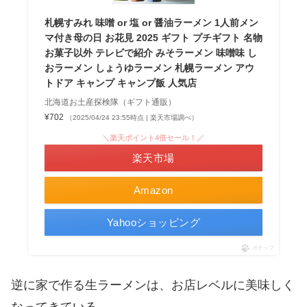
札幌すみれ 味噌 or 塩 or 醤油ラーメン 1人前メン
マ付き母の日 お花見 2025 ギフト プチギフト 名物
お菓子以外 テレビで紹介 みそラーメン 味噌味 し
おラーメン しょうゆラーメン 札幌ラーメン アウ
トドア キャンプ キャンプ飯 人気店
北海道お土産探検隊（ギフト通販）
¥702
（2025/04/24 23:55時点 | 楽天市場調べ）
＼楽天ポイント4倍セール！／
楽天市場
Amazon
Yahooショッピング
ポチップ
逆に家で作る生ラーメンは、お店レベルに美味しく