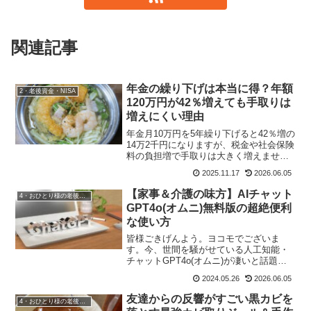
関連記事
年金の繰り下げは本当に得？年額
2・老後資金・NISA
120万円が42％増えても手取りは
増えにくい理由
年金月10万円を5年繰り下げると42％増の
14万2千円になりますが、税金や社会保険
料の負担増で手取りは大きく増えませ
ん。損益分岐点は81歳前後で、貯金が少
2025.11.17
2026.06.05
ない独身女性は65歳からの受給が生活を
安定させます。
【家事＆介護の味方】AIチャット
4・おひとり様の老後準備
GPT4o(オムニ)無料版の超絶便利
な使い方
皆様ごきげんよう。ヨコモでございま
す。今、世間を騒がせている人工知能・
チャットGPT4o(オムニ)が凄いと話題に
なっています。ヨコモも人工知能って凄
2024.05.26
2026.06.05
いなー、と思っていたのでちょっとイン
ストールして試しにいろんな質問を投げ
友達からの反響がすごい黒カビを
4・おひとり様の老後準備
ていました。介護に大...