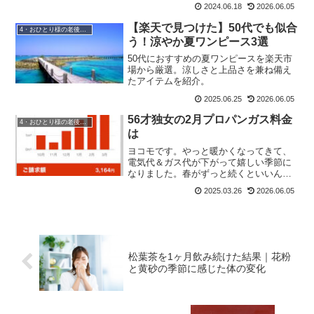
の家計簿をつける。先日もお伝えした、
2024.06.18
2026.06.05
一人暮らしの電気代ならお薦めの新電力
のタダ電。今日は、大手電力会社から切
【楽天で見つけた】50代でも似合
4・おひとり様の老後準備
り替え完了したのが5月18...
う！涼やか夏ワンピース3選
50代におすすめの夏ワンピースを楽天市
場から厳選。涼しさと上品さを兼ね備え
たアイテムを紹介。
2025.06.25
2026.06.05
56才独女の2月プロパンガス料金
4・おひとり様の老後準備
は
ヨコモです。やっと暖かくなってきて、
電気代＆ガス代が下がって嬉しい季節に
なりました。春がずっと続くといいんだ
けどなぁ。2025年2月のプロパンガス使用
2025.03.26
2026.06.05
量は3.2㎥まずシャワーの温度が低くなっ
たのと、炊事での洗い物がぬるめのお湯
でも辛くないの...
松葉茶を1ヶ月飲み続けた結果｜花粉
と黄砂の季節に感じた体の変化