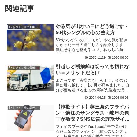
関連記事
やる気が出ない日にどう過ごす・
4・おひとり様の老後準備
50代シングルの心の整え方
50代シングルのヨコモが、やる気が起き
なかった一日の過ごし方を紹介します。
無理せず心を整えるコツ、暮らしの向き
合い方をまとめました。
2025.11.29
2026.06.05
引越しと断捨離は切っても切れな
4・おひとり様の老後準備
い＝メリットだらけ
よこもです、皆様ごきげんよう。今の部
屋に引っ越して、1ヶ月が経ちました。自
分が落ち着けるまでの掃除(先住者の汚れ)
は、まだ半分残っていますがこれは少し
2024.04.25
2026.06.05
づつ片付ける。優先順位は、1.仕事2.友人
と会う＆アウトドア(＝ストレス発散＆パ
【詐欺サイト】燕三条のフライパ
4・おひとり様の老後準備
ワーチャー...
ン・鯖江のサングラス・岐阜の包
丁が激安？SNS広告の詐欺サイト
には要注意
フェイスブックやYouTube広告で見かけ
る燕三条のフライパン、鯖江のサングラ
ス、岐阜の包丁の激安販売は詐欺サイト