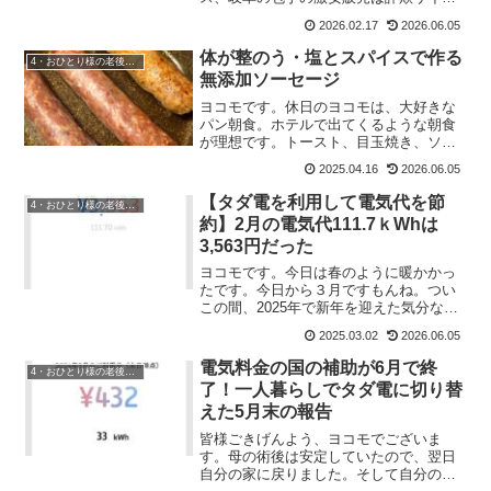
の可能性も。見抜き方と対策を詳しく解
2026.02.17
2026.06.05
説します。
体が整のう・塩とスパイスで作る
4・おひとり様の老後準備
無添加ソーセージ
ヨコモです。休日のヨコモは、大好きな
パン朝食。ホテルで出てくるような朝食
が理想です。トースト、目玉焼き、ソー
セージ、サラダ、ジュースに果物に珈
2025.04.16
2026.06.05
琲。特にソーセージは、贅沢な気分にさ
せられます。何故なら『普段食べないか
【タダ電を利用して電気代を節
4・おひとり様の老後準備
ら』。高級で買えない、と言...
約】2月の電気代111.7ｋWhは
3,563円だった
ヨコモです。今日は春のように暖かかっ
たです。今日から３月ですもんね。つい
この間、2025年で新年を迎えた気分なの
に、もう春だなんて。光陰矢の如しと
2025.03.02
2026.06.05
は、正にこの事です。で、今日は気にな
る冬・２月の電気代の報告です。2025年2
電気料金の国の補助が6月で終
4・おひとり様の老後準備
月の電気代111...
了！一人暮らしでタダ電に切り替
えた5月末の報告
皆様ごきげんよう、ヨコモでございま
す。母の術後は安定していたので、翌日
自分の家に戻りました。そして自分の家