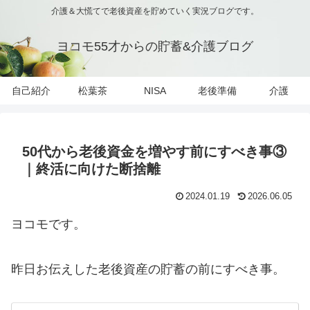
介護＆大慌てで老後資産を貯めていく実況ブログです。
ヨコモ55才からの貯蓄&介護ブログ
自己紹介
松葉茶
NISA
老後準備
介護
50代から老後資金を増やす前にすべき事③
｜終活に向けた断捨離
2024.01.19
2026.06.05
ヨコモです。
昨日お伝えした老後資産の貯蓄の前にすべき事。