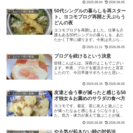
2025.08.04
2026.06.05
50代シングルの暮らしを再スター
4・おひとり様の老後準備
ト。ヨコモブログ再開と天ぷらう
どんの夜
ヨコモブログを再開しました。仕事も介
護もある50代シングルの暮らしを、あた
たかく丁寧に綴ります。今夜は天ぷらう
どんでほっと一息。
2025.11.11
2026.06.05
ブログを続けるという決意
4・おひとり様の老後準備
皆様こんばんは。深夜のよこもでござい
ます。昨夜、ブログを復活させたと宣言
したので、今日早速サボろうかと思いま
したが、こうして頑張って更新しており
ます。継続は力なり。そう思って続けて
2024.04.16
2026.06.05
いこうと思います。日々の由無し事を綴
る夜今日、仕事から帰って...
友達と会う事が減ったと感じる56
4・おひとり様の老後準備
才独女＆お薦めのサラダの食べ方
ヨコモです。最近、富に友人と遊ぶこと
が減ったなぁと感じるようになりまし
た。気力・体力が衰えて遊ぶことが減っ
た友人達この歳になると、誰しも気力＆
2025.04.08
2026.06.05
体力が衰えてくるもの。特に更年期障害
の時期は体調が崩れ気味なので、ヨコモ
やる気が起きない時の対処法
4・おひとり様の老後準備