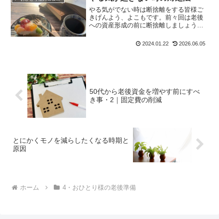
もアクティブになれませんで...
やる気がでない時は断捨離をする皆様ご
きげんよう、よこもです。前々回は老後
への資産形成の前に断捨離しましょう！
と話し、前回は、断捨離の話をしまし
た。断捨離すると、何より気持ちがスッ
2024.01.22
2026.06.05
キリするのでよこもは次の行動を起こし
やすくなります。でも、その...
50代から老後資金を増やす前にすべ
き事・2｜固定費の削減
とにかくモノを減らしたくなる時期と
原因
ホーム
4・おひとり様の老後準備