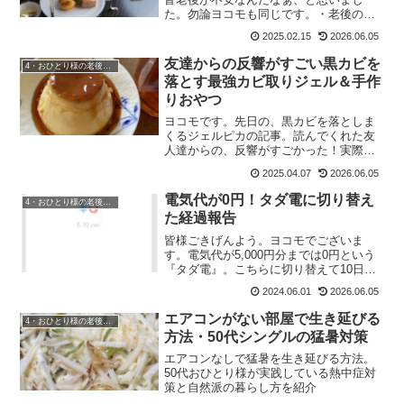
た。勿論ヨコモも同じです。・老後のお
金が足りるか・病気にならないか(その際
2025.02.15
2026.06.05
の医療費も含め、生活が大丈夫か)・終活
の準備・年金以外での収入源の確保はあ
友達からの反響がすごい黒カビを
4・おひとり様の老後準備
るか？これにプラスして...
落とす最強カビ取りジェル＆手作
りおやつ
ヨコモです。先日の、黒カビを落としま
くるジェルピカの記事。読んでくれた友
人達からの、反響がすごかった！実際に
家に遊びに来てくれた友人もいたので、
2025.04.07
2026.06.05
論より証拠。今のキレイな窓枠を見てい
たので、私も買う！と言っていました。
電気代が0円！タダ電に切り替え
4・おひとり様の老後準備
頑固な黒カビには2回攻撃...
た経過報告
皆様ごきげんよう。ヨコモでございま
す。電気代が5,000円分までは0円という
『タダ電』。こちらに切り替えて10日が
経ちました。切り替えた経緯の記事がこ
2024.06.01
2026.06.05
ちら↓無事、移行が完了し10日が経過した
ので、途中経過報告です。同じ家電なの
エアコンがない部屋で生き延びる
4・おひとり様の老後準備
に消費電力が3...
方法・50代シングルの猛暑対策
エアコンなしで猛暑を生き延びる方法。
50代おひとり様が実践している熱中症対
策と自然派の暮らし方を紹介