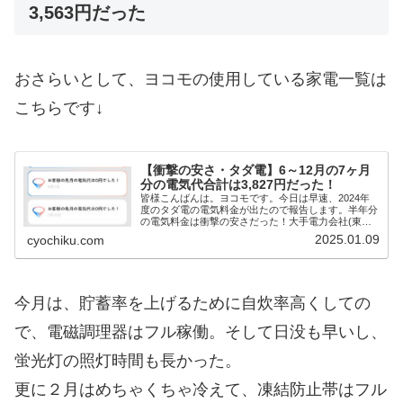
3,563円だった
おさらいとして、ヨコモの使用している家電一覧は
こちらです↓
【衝撃の安さ・タダ電】6～12月の7ヶ月
分の電気代合計は3,827円だった！
皆様こんばんは。ヨコモです。今日は早速、2024年
度のタダ電の電気料金が出たので報告します。半年分
の電気料金は衝撃の安さだった！大手電力会社(東京
電力や関西電力など)から、タダ電に切り替えたのが
2025.01.09
cyochiku.com
2024年5月18日。そこから、毎月普通に電気...
今月は、貯蓄率を上げるために自炊率高くしての
で、電磁調理器はフル稼働。そして日没も早いし、
蛍光灯の照灯時間も長かった。
更に２月はめちゃくちゃ冷えて、凍結防止帯はフル