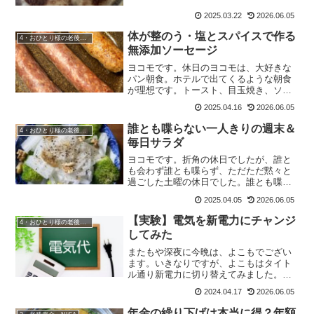
りました。PM2.5が飛散している時は、
目がゴロゴロする＆耳の中が痒くなるの
2025.03.22
2026.06.05
ですが、鼻水やくしゃみは一切出ませ
ん。それなのに、耳の下...
体が整のう・塩とスパイスで作る
4・おひとり様の老後準備
無添加ソーセージ
ヨコモです。休日のヨコモは、大好きな
パン朝食。ホテルで出てくるような朝食
が理想です。トースト、目玉焼き、ソー
セージ、サラダ、ジュースに果物に珈
2025.04.16
2026.06.05
琲。特にソーセージは、贅沢な気分にさ
せられます。何故なら『普段食べないか
誰とも喋らない一人きりの週末＆
4・おひとり様の老後準備
ら』。高級で買えない、と言...
毎日サラダ
ヨコモです。折角の休日でしたが、誰と
も会わず誰とも喋らず、ただただ黙々と
過ごした土曜の休日でした。誰とも喋ら
ない休日＆黙々と家事をこなす56才天気
2025.04.05
2026.06.05
が良かったので、久しぶりに布団を干し
てシーツを洗濯しました。花粉はまだい
【実験】電気を新電力にチャンジ
4・おひとり様の老後準備
いのですが、黄砂やPM...
してみた
またもや深夜に今晩は、よこもでござい
ます。いきなりですが、よこもはタイト
ル通り新電力に切り替えてみました。電
気を新電力に切り替えた経緯新電力は相
2024.04.17
2026.06.05
場変動が大きいので、昔からの大手の東
電とか関西電力系一択だったよこもです
年金の繰り下げは本当に得？年額