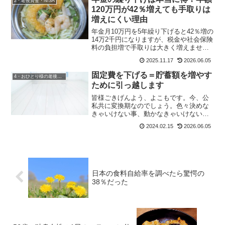
2・老後資金・NISA
が。何故か急にシフトチェ...
120万円が42％増えても手取りは
増えにくい理由
年金月10万円を5年繰り下げると42％増の
14万2千円になりますが、税金や社会保険
料の負担増で手取りは大きく増えませ
ん。損益分岐点は81歳前後で、貯金が少
2025.11.17
2026.06.05
ない独身女性は65歳からの受給が生活を
安定させます。
固定費を下げる＝貯蓄額を増やす
4・おひとり様の老後準備
ために引っ越します
皆様ごきげんよう、よこもです。今、公
私共に変換期なのでしょう。色々決めな
きゃいけない事、動かなきゃいけないこ
とがあり過ぎて疲れてます。でも、今が
2024.02.15
2026.06.05
踏ん張り時。そう自分を鼓舞させて頑張
っています。そして今日は、貯蓄(老後資
金の投資額)を増やすた...
日本の食料自給率を調べたら驚愕の
38％だった