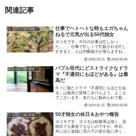
関連記事
仕事でヘトヘトな時もエガちゃん
4・おひとり様の老後準備
ねるで元気が出る50代独女
ヨコモです。今日の仕事は忙しかっ
た。。。仕事で忙しくて忙殺される忙し
すぎると、人は判断能力が落ちますね。
ボーっとして、曖昧な返事をしてしまっ
2025.03.21
2026.06.05
たり。仕事を終えて、やっと一息ついて
家に帰れば夜。自分が何を食べたいの
バブル世代にどストライクなドラ
4・おひとり様の老後準備
か、自分に聞いてみる。簡単だけ...
マ『不適切にもほどがある』は最
高だ
久々に観たドラマ『不適切にもほどがあ
る』は最高だ皆様ごきげんよう、よこも
でございます。友だちに勧められて観
た・ドラマ『不適切にもほどがある』。
2024.01.31
2026.06.05
普段全くドラマは観ないし、そもそもTV
自体殆ど観ません。でも。これはめっち
50才独女の休日＆おやつ報告
4・おひとり様の老後準備
ゃオモロイ！と感じてしま...
ヨコモです。ヨコモは粘膜系は強く、花
粉症でも鼻炎でもないのですが。昨日、
外に出た途端に耳の下の首が急に痒くな