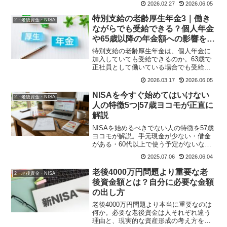
2026.02.27
2026.06.05
の体験談とともに解説します。
特別支給の老齢厚生年金3｜働き
2・老後資金・NISA
ながらでも受給できる？個人年金
や65歳以降の年金額への影響を解
説
特別支給の老齢厚生年金は、個人年金に
加入していても受給できるのか。63歳で
正社員として働いている場合でも受給で
きるのか。さらに65歳からの年金が減る
2026.03.17
2026.06.05
のかを、Q&A形式でわかりやすく解説し
ます。
NISAを今すぐ始めてはいけない
2・老後資金・NISA
人の特徴5つ|57歳ヨコモが正直に
解説
NISAを始めるべきでない人の特徴を57歳
ヨコモが解説。手元現金が少ない・借金
がある・60代以上で使う予定がないな
ど、始める前に確認すべき5つの条件と、
2025.07.06
2026.06.04
楽天証券で正しく始める方法をわかりや
すく紹介します。
老後4000万円問題より重要な老
2・老後資金・NISA
後資金額とは？自分に必要な金額
の出し方
老後4000万円問題より本当に重要なのは
何か。必要な老後資金は人それぞれ違う
理由と、現実的な資産形成の考え方をわ