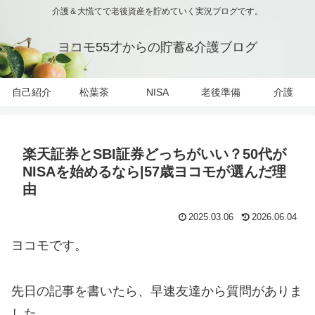
介護＆大慌てで老後資産を貯めていく実況ブログです。
ヨコモ55才からの貯蓄&介護ブログ
自己紹介
松葉茶
NISA
老後準備
介護
楽天証券とSBI証券どっちがいい？50代が
NISAを始めるなら|57歳ヨコモが選んだ理
由
2025.03.06
2026.06.04
ヨコモです。
先日の記事を書いたら、早速友達から質問がありま
した。