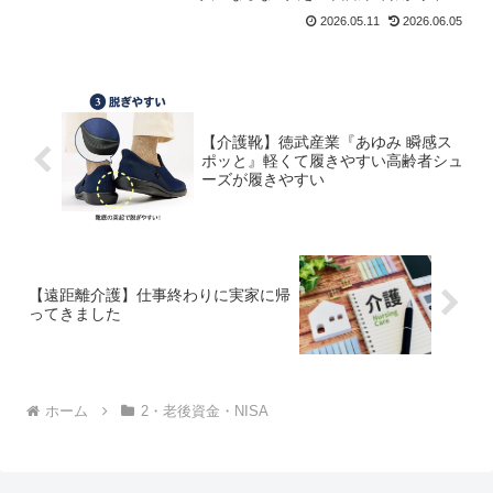
く解説。今から知っておきたい備えもヨ
2026.05.11
2026.06.05
コモがご紹介します。
【介護靴】徳武産業『あゆみ 瞬感ス
ポッと』軽くて履きやすい高齢者シュ
ーズが履きやすい
【遠距離介護】仕事終わりに実家に帰
ってきました
ホーム
2・老後資金・NISA