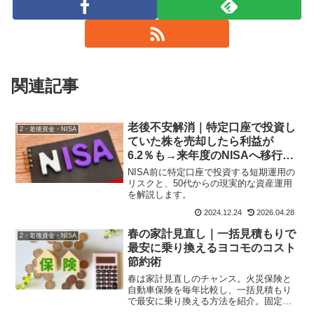
関連記事
老後不安解消｜特定口座で投資し
2・老後資金・NISA
ていた株を売却したら利益が
6.2％も→来年度のNISAへ移行決
定
NISA前に特定口座で投資する短期運用の
リスクと、50代からの現実的な資産運用
を解説します。
2024.12.24
2026.04.28
春の家計見直し｜一括見積もりで
2・老後資金・NISA
最安に乗り換えるヨコモのコスト
節約術
春は家計見直しのチャンス。火災保険と
自動車保険を毎年比較し、一括見積もり
で最安に乗り換える方法を紹介。固定費
を下げて老後資金を守る具体策をヨコモ