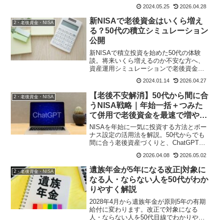
かりやすく解説します。
2024.05.25
2026.04.28
新NISAで老後資金はいくら増え
2・老後資金・NISA
る？50代の積立シミュレーション
公開
新NISAで積立投資を始めた50代の体験
談。将来いくら増えるのか不安な方へ、
資産運用シミュレーションで老後資金を
具体的に見える化する方法を解説。
2024.01.14
2026.04.27
【老後不安解消】50代から間に合
2・老後資金・NISA
うNISA戦略｜年始一括＋つみた
て併用で老後資金を最速で増やす
方法
NISAを年始に一気に投資する方法とボー
ナス設定の活用法を解説。50代からでも
間に合う老後資産づくりと、ChatGPTで
の資産シミュレーションの活用法をわか
2026.04.08
2026.05.02
りやすく紹介します。
遺族年金が5年になる改正|対象に
2・老後資金・NISA
なる人・ならない人を50代がわか
りやすく解説
2028年4月から遺族年金が原則5年の有期
給付に変わります。改正で対象になる
人・ならない人を50代目線でわかりやす