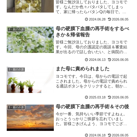
皆様ご無沙汰しておりました、ヨコモで
す。なんだか色々バタバタしてしまっ
て、家に帰ったらバタンQの毎日で。ブ
ログが書けずにいました御免なさい。気
2024.06.28
2026.06.05
がつけばあっという間に、前回の更新か
ら10日も経っていました。毎日更新が目
母の硬膜下血腫の再手術をするべ
3・親の介護
標なのですが・・・反省。...
きか＆帰省報告
皆様ご無沙汰しておりました、ヨコモで
す。今回、母の介護認定の面談＆審査結
果が出るので話し合いたい、と病院のソ
ーシャルワーカーさんからご連絡があ
2024.06.13
2026.06.05
り、それに合わせて帰省してきました。
実家にはネット環境がない＆やる事多す
また母に責められました
3・親の介護
ぎて、ブログ更新する暇もな...
ヨコモです。今日は、母からの電話で起
こされました。母からの電話で責められ
る通話ボタンをクリックすると。朝から
冷ややかな声が。母：『あんた、ええ加
減にしてよ。』は？ 何かと尋ねれば、
2025.03.18
2026.06.05
母：『通帳もカードも一つもなくて、お
金が下ろせないじゃない。...
母の硬膜下血腫の再手術＆その後
3・親の介護
今が一番、気持ちいい季節ですよねぇ。
おっとうっかりご挨拶を忘れていまし
た。皆様ごきげんよう、ヨコモでござい
ます。高齢者あるある、の硬膜下血腫。
うちの母の決断と、その後をお伝えいた
2024.06.18
2026.06.05