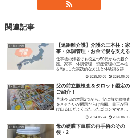
関連記事
【遠距離介護】介護の三本柱：家
3・親の介護
事・体調管理・お金で親を支える
仕事後の帰省でも役立つ50代からの親介
護。家事、体調管理、資産管理の三本柱
を軸にした実践的な方法と体験談を詳し
く紹介。
2025.03.08
2026.06.05
父の前立腺検査＆タロット鑑定の
3・親の介護
ご紹介！
早速今日の本題2つから。父に前立腺検査
をさせたいが問題だらけ前回、目玉が飛
び出るほどよく当たったゴロンママさん
のタロット占い。驚くほどよく当たる占
2024.05.24
2026.06.05
いの中で、母ではなく父の事で気になる
台詞が一つ。ゴ『お父様、大丈夫？男性
母の硬膜下血腫の再手術のその
3・親の介護
特有のご病気になってな...
後・2