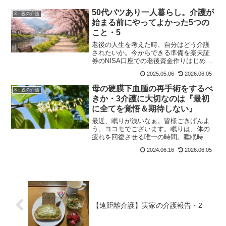
します。母の硬膜下血腫の再手術ヨコモ
の母の場合は、慢性硬膜下血...
50代バツあり一人暮らし。介護が
3・親の介護
始まる前にやってよかった5つの
こと・5
老後の人生を考えた時、自分はどう介護
されたいか。今からできる準備を楽天証
券のNISA口座での老後資金作りはじめ、
独身の老後対策をわかりやすく解説しま
2025.05.06
2026.06.05
す。
母の硬膜下血腫の再手術をするべ
3・親の介護
きか・3介護に大切なのは『最初
に全てを覚悟＆期待しない』
最近、眠りが浅いなぁ。皆様ごきげんよ
う、ヨコモでございます。眠りは、体の
疲れを回復させる唯一の時間。睡眠時間
と質は、重要です。なので、今日から朝
2024.06.16
2026.06.05
型生活！いつもより1時間早く起きまし
た。お蔭で朝の時間が長くて、出来るこ
とが多い！これから頑張っ...
【遠距離介護】実家の介護報告・2