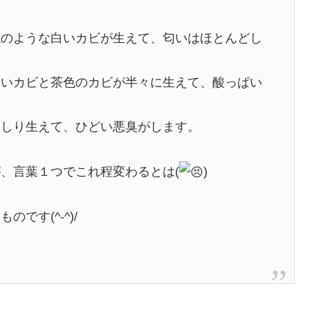
糀のような白いカビが生えて、匂いはほとんどし
白いカビと茶色のカビが半々に生えて、酸っぱい
っしり生えて、ひどい悪臭がします。
、言葉１つでこれ程変わるとは(
)
です(^-^)/