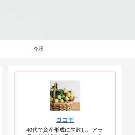
グ
介護
ヨコモ
40代で資産形成に失敗し、アラ