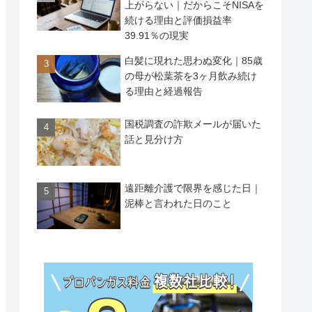
上がらない｜だからこそNISAを
続ける理由と評価損益率
39.91％の現実
白髪に現れた思わぬ変化｜85歳
の母が松葉茶を3ヶ月飲み続け
る理由と経過報告
国税調査の詐欺メールが届いた
話と見分け方
遠距離介護で限界を感じた日｜
泥棒と言われた日のこと